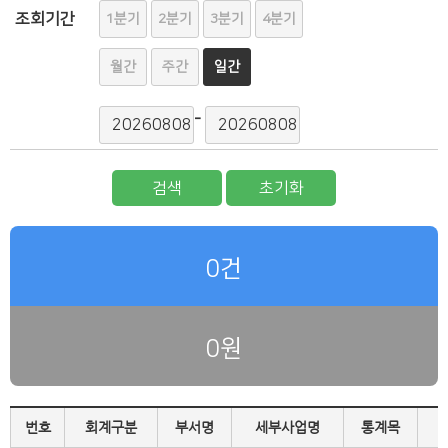
조회기간
1분기
2분기
3분기
4분기
월간
주간
일간
-
검색
초기화
0건
0원
번호
회계구분
부서명
세부사업명
통계목