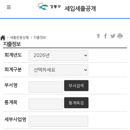
세입세출공개
세출운용상황
지출정보
지출정보
회계년도
회계구분
부서명
부서검색
통계목
통계목검
색
세부사업명