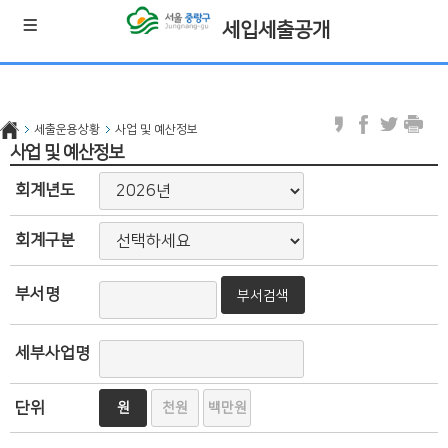
세입세출공개
세출운용상황
사업 및 예산정보
사업 및 예산정보
회계년도
회계구분
부서명
부서검색
세부사업명
단위
원
천원
백만원