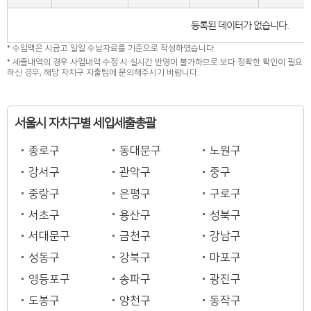
등록된 데이터가 없습니다.
* 수입액은 시금고 일일 수납자료를 기준으로 작성하였습니다.
* 세출내역의 경우 사업내역 수정 시 실시간 반영이 불가하므로 보다 정확한 확인이 필요
하신 경우, 해당 자치구 지출팀에 문의해주시기 바랍니다.
서울시 자치구별 세입세출총괄
종로구
동대문구
노원구
강서구
관악구
중구
중랑구
은평구
구로구
서초구
용산구
성북구
서대문구
금천구
강남구
성동구
강북구
마포구
영등포구
송파구
광진구
도봉구
양천구
동작구